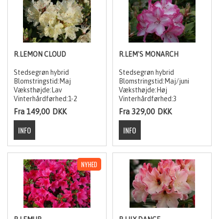
Delvis stedsegrøn
Hybrid/krydsning
Løvfældende
R.LEMON CLOUD
R.LEM'S MONARCH
Stedsegrøn hybrid
Stedsegrøn hybrid
Blomstringstid:Maj
Blomstringstid:Maj/juni
Væksthøjde:Lav
Væksthøjde:Høj
Vinterhårdførhed:1-2
Vinterhårdførhed:3
Fra 149,00
DKK
Fra 329,00
DKK