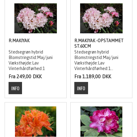
R.MAKIYAK
R.MAKIYAK -OPSTAMMET
ST.60CM
Stedsegrøn hybrid
Stedsegrøn hybrid
Blomstringstid:Maj/juni
Blomstringstid:Maj/juni
Væksthøjde:Lav
Væksthøjde:Lav
Vinterhårdførhed:1
Vinterhårdførhed:1
Fra 249,00
DKK
Fra 1.189,00
DKK
Stammen er 60 cm. Kronen
er den str. varianten viser.