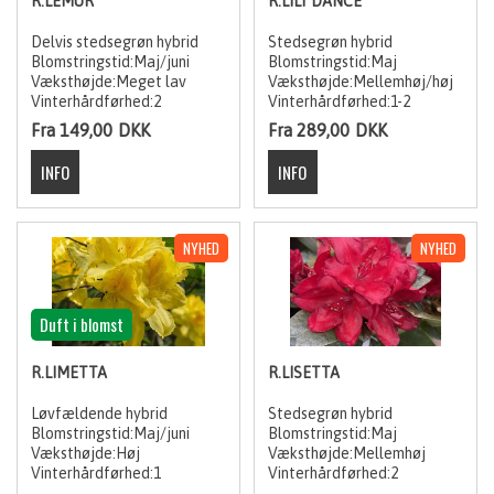
R.LEMUR
R.LILY DANCE
Delvis stedsegrøn hybrid
Stedsegrøn hybrid
Blomstringstid:Maj/juni
Blomstringstid:Maj
Væksthøjde:Meget lav
Væksthøjde:Mellemhøj/høj
Vinterhårdførhed:2
Vinterhårdførhed:1-2
Fra 149,00
DKK
Fra 289,00
DKK
Duft i blomst
R.LIMETTA
R.LISETTA
Løvfældende hybrid
Stedsegrøn hybrid
Blomstringstid:Maj/juni
Blomstringstid:Maj
Væksthøjde:Høj
Væksthøjde:Mellemhøj
Vinterhårdførhed:1
Vinterhårdførhed:2