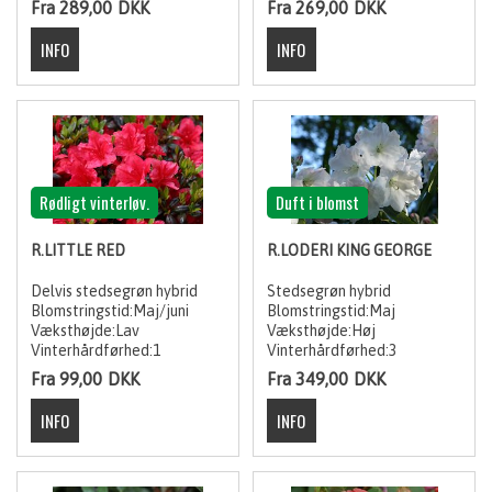
Fra 289,00
DKK
Fra 269,00
DKK
Rødligt vinterløv.
Duft i blomst
R.LITTLE RED
R.LODERI KING GEORGE
Delvis stedsegrøn hybrid
Stedsegrøn hybrid
Blomstringstid:Maj/juni
Blomstringstid:Maj
Væksthøjde:Lav
Væksthøjde:Høj
Vinterhårdførhed:1
Vinterhårdførhed:3
Fra 99,00
DKK
Fra 349,00
DKK