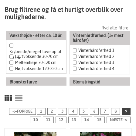
Brug filtrene og få et hurtigt overblik over
mulighederne.
Ryd alle filtre
Væksthøjde - efter ca. 10 år.
Vinterhårdførhed. (1= mest
hårdfør)
Vinterhårdførhed 1
Krybende/meget lave op til
Lavtvoksende 30-70 cm
Vinterhårdførhed 2
30 cm.
Mellemhøje 70-120 cm.
Vinterhårdførhed 3
Højtvoksende 120-250 cm
Vinterhårdførhed 4
Blomsterfarve
Blomstringstid
Hvid, gul
Tidlige
Rød, orange
Hovedblomstring
Lilla, violet
Sen blomstring
Sart lyserød, pink
<--FORRIGE
1
2
3
4
5
6
7
8
9
10
11
12
13
14
15
NÆSTE-->
Løvstruktur
Opdeling
Stedsegrøn
Vildart