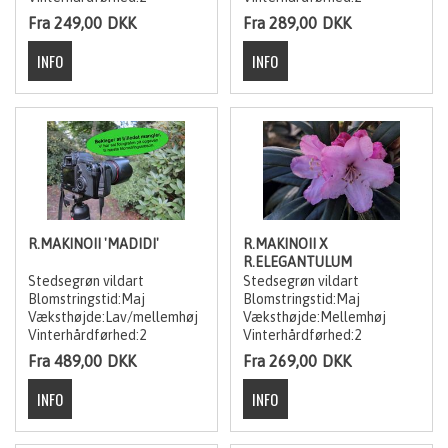
Fra 249,00
DKK
Fra 289,00
DKK
R.MAKINOII 'MADIDI'
R.MAKINOII X
R.ELEGANTULUM
Stedsegrøn vildart
Stedsegrøn vildart
Blomstringstid:Maj
Blomstringstid:Maj
Væksthøjde:Lav/mellemhøj
Væksthøjde:Mellemhøj
Vinterhårdførhed:2
Vinterhårdførhed:2
Fra 489,00
DKK
Fra 269,00
DKK