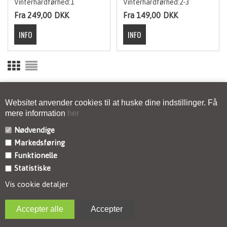
Vinterhårdførhed:1
Vinterhårdførhed:2-3
Fra 249,00
DKK
Fra 149,00
DKK
<--FORRIGE
1
2
3
4
5
6
7
8
9
Websitet anvender cookies til at huske dine indstillinger. Få
10
11
12
13
14
15
NÆSTE-->
mere information
her
Nødvendige
Markedsføring
Funktionelle
KONTAKT
Statistiske
INFORMATION
Vis cookie detaljer
NYHEDSBREV