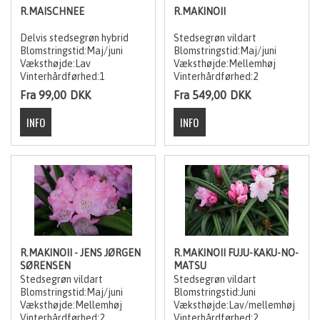
R.MAISCHNEE
R.MAKINOII
Delvis stedsegrøn hybrid
Stedsegrøn vildart
Blomstringstid:Maj/juni
Blomstringstid:Maj/juni
Væksthøjde:Lav
Væksthøjde:Mellemhøj
Vinterhårdførhed:1
Vinterhårdførhed:2
Fra 99,00
DKK
Fra 549,00
DKK
R.MAKINOII - JENS JØRGEN
R.MAKINOII FUJU-KAKU-NO-
SØRENSEN
MATSU
Stedsegrøn vildart
Stedsegrøn vildart
Blomstringstid:Maj/juni
Blomstringstid:Juni
Væksthøjde:Mellemhøj
Væksthøjde:Lav/mellemhøj
Vinterhårdførhed:2
Vinterhårdførhed:2