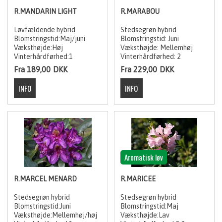
R.MANDARIN LIGHT
R.MARABOU
Løvfældende hybrid
Stedsegrøn hybrid
Blomstringstid:Maj/juni
Blomstringstid: Juni
Væksthøjde:Høj
Væksthøjde: Mellemhøj
Vinterhårdførhed:1
Vinterhårdførhed: 2
Fra 189,00
DKK
Fra 229,00
DKK
Aromatisk løv
R.MARCEL MENARD
R.MARICEE
Stedsegrøn hybrid
Stedsegrøn hybrid
Blomstringstid:Juni
Blomstringstid:Maj
Væksthøjde:Mellemhøj/høj
Væksthøjde:Lav