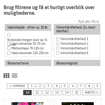
Brug filtrene og få et hurtigt overblik over
mulighederne.
Ryd alle filtre
Væksthøjde - efter ca. 10 år.
Vinterhårdførhed. (1= mest
hårdfør)
Vinterhårdførhed 1
Krybende/meget lave op til
Lavtvoksende 30-70 cm
Vinterhårdførhed 2
30 cm.
Mellemhøje 70-120 cm.
Vinterhårdførhed 3
Højtvoksende 120-250 cm
Vinterhårdførhed 4
Blomsterfarve
Blomstringstid
Hvid, gul
Tidlige
Rød, orange
Hovedblomstring
Lilla, violet
Sen blomstring
Sart lyserød, pink
<--FORRIGE
1
2
3
4
5
6
7
8
9
10
11
12
13
14
15
NÆSTE-->
Løvstruktur
Opdeling
Stedsegrøn
Vildart