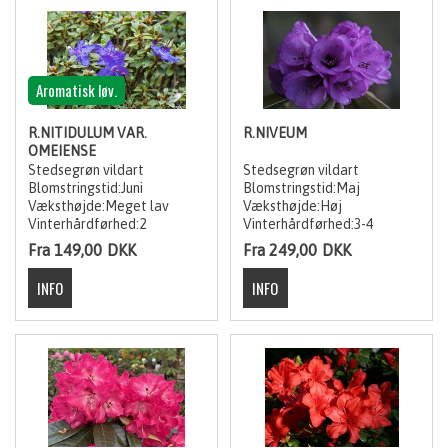
Aromatisk løv.
R.NITIDULUM VAR.
R.NIVEUM
OMEIENSE
Stedsegrøn vildart
Stedsegrøn vildart
Blomstringstid:Juni
Blomstringstid:Maj
Væksthøjde:Meget lav
Væksthøjde:Høj
Vinterhårdførhed:2
Vinterhårdførhed:3-4
Fra 149,00
DKK
Fra 249,00
DKK