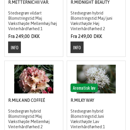
R.METTERNICHII VAR.
R.MIDNIGHT BEAUTY
Stedsegrøn vildart
Stedsegrøn hybrid
Blomstringstid:Maj
Blomstringstid:Maj/juni
Væksthøjde:Mellemhøj/høj
Væksthøjde:Høj
Vinterhårdførhed:1
Vinterhårdførhed:2
Fra 249,00
DKK
Fra 249,00
DKK
Aromatisk løv
R.MILK AND COFFEÉ
R.MILKY WAY
Stedsegrøn hybrid
Stedsegrøn hybrid
Blomstringstid:Maj
Blomstringstid:Juni
Væksthøjde:Mellemhøj
Væksthøjde:Lav
Vinterhårdførhed:2
Vinterhårdførhed:1