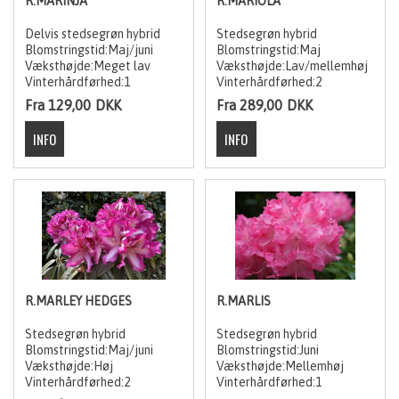
R.MARINJA
R.MARIOLA
Delvis stedsegrøn hybrid
Stedsegrøn hybrid
Blomstringstid:Maj/juni
Blomstringstid:Maj
Væksthøjde:Meget lav
Væksthøjde:Lav/mellemhøj
Vinterhårdførhed:1
Vinterhårdførhed:2
Fra 129,00
DKK
Fra 289,00
DKK
R.MARLEY HEDGES
R.MARLIS
Stedsegrøn hybrid
Stedsegrøn hybrid
Blomstringstid:Maj/juni
Blomstringstid:Juni
Væksthøjde:Høj
Væksthøjde:Mellemhøj
Vinterhårdførhed:2
Vinterhårdførhed:1