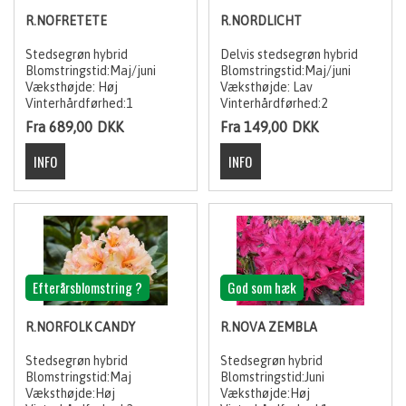
R.NOFRETETE
R.NORDLICHT
Stedsegrøn hybrid
Delvis stedsegrøn hybrid
Blomstringstid:Maj/juni
Blomstringstid:Maj/juni
Væksthøjde: Høj
Væksthøjde: Lav
Vinterhårdførhed:1
Vinterhårdførhed:2
Fra 689,00
DKK
Fra 149,00
DKK
Efterårsblomstring ?
God som hæk
R.NORFOLK CANDY
R.NOVA ZEMBLA
Stedsegrøn hybrid
Stedsegrøn hybrid
Blomstringstid:Maj
Blomstringstid:Juni
Væksthøjde:Høj
Væksthøjde:Høj