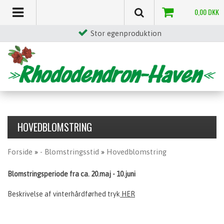
0,00
DKK
Stor egenproduktion
HOVEDBLOMSTRING
Forside
»
- Blomstringsstid
»
Hovedblomstring
Blomstringsperiode fra ca. 20.maj - 10.juni
Beskrivelse af vinterhårdførhed tryk
HER