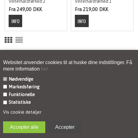
Vinterhårdførhed:2
Vinterhårdførhed:1
Fra 249,00
DKK
Fra 219,00
DKK
<--FORRIGE
1
2
3
4
5
6
7
8
9
Websitet anvender cookies til at huske dine indstillinger. Få
10
11
12
13
14
15
NÆSTE-->
mere information
her
Nødvendige
Markedsføring
Funktionelle
KONTAKT
Statistiske
INFORMATION
Vis cookie detaljer
NYHEDSBREV