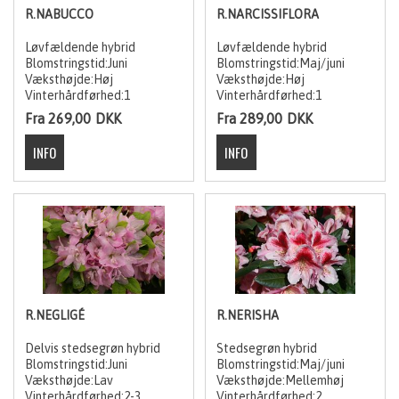
R.NABUCCO
R.NARCISSIFLORA
Løvfældende hybrid
Løvfældende hybrid
Blomstringstid:Juni
Blomstringstid:Maj/juni
Væksthøjde:Høj
Væksthøjde:Høj
Vinterhårdførhed:1
Vinterhårdførhed:1
Fra 269,00
DKK
Fra 289,00
DKK
R.NEGLIGÉ
R.NERISHA
Delvis stedsegrøn hybrid
Stedsegrøn hybrid
Blomstringstid:Juni
Blomstringstid:Maj/juni
Væksthøjde:Lav
Væksthøjde:Mellemhøj
Vinterhårdførhed:2-3
Vinterhårdførhed:2