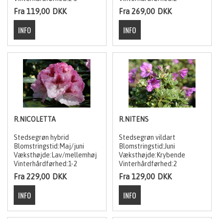
Fra 119,00
DKK
Fra 269,00
DKK
R.NICOLETTA
R.NITENS
Stedsegrøn hybrid
Stedsegrøn vildart
Blomstringstid:Maj/juni
Blomstringstid:Juni
Væksthøjde:Lav/mellemhøj
Væksthøjde:Krybende
Vinterhårdførhed:1-2
Vinterhårdførhed:2
Fra 229,00
DKK
Fra 129,00
DKK