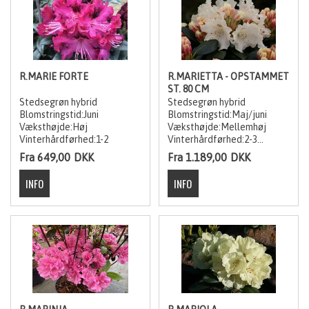
Delvis stedsegrøn
Hybrid/krydsning
Løvfældende
R.MARIE FORTE
R.MARIETTA - OPSTAMMET
ST. 80 CM
Stedsegrøn hybrid
Stedsegrøn hybrid
Blomstringstid:Juni
Blomstringstid:Maj/juni
Væksthøjde:Høj
Væksthøjde:Mellemhøj
Vinterhårdførhed:1-2
Vinterhårdførhed:2-3
Fra 649,00
DKK
Fra 1.189,00
DKK
Stammen er 80 cm. Kronen
er den str. varianten viser