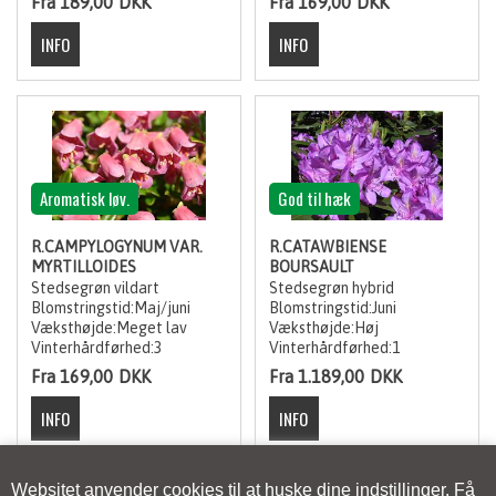
Fra 189,00
DKK
Fra 169,00
DKK
Aromatisk løv.
God til hæk
R.CAMPYLOGYNUM VAR.
R.CATAWBIENSE
MYRTILLOIDES
BOURSAULT
Stedsegrøn vildart
Stedsegrøn hybrid
Blomstringstid:Maj/juni
Blomstringstid:Juni
Væksthøjde:Meget lav
Væksthøjde:Høj
Vinterhårdførhed:3
Vinterhårdførhed:1
Fra 169,00
DKK
Fra 1.189,00
DKK
1
2
3
4
NÆSTE-->
Websitet anvender cookies til at huske dine indstillinger. Få