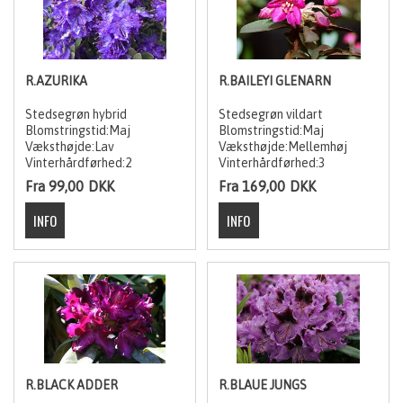
R.AZURIKA
R.BAILEYI GLENARN
Stedsegrøn hybrid
Stedsegrøn vildart
Blomstringstid:Maj
Blomstringstid:Maj
Væksthøjde:Lav
Væksthøjde:Mellemhøj
Vinterhårdførhed:2
Vinterhårdførhed:3
Fra 99,00
DKK
Fra 169,00
DKK
R.BLACK ADDER
R.BLAUE JUNGS