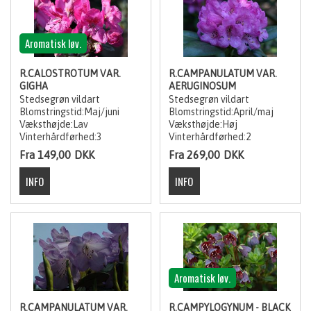
Aromatisk løv.
R.CALOSTROTUM VAR.
R.CAMPANULATUM VAR.
GIGHA
AERUGINOSUM
Stedsegrøn vildart
Stedsegrøn vildart
Blomstringstid:Maj/juni
Blomstringstid:April/maj
Væksthøjde:Lav
Væksthøjde:Høj
Vinterhårdførhed:3
Vinterhårdførhed:2
Fra 149,00
DKK
Fra 269,00
DKK
Aromatisk løv.
R.CAMPANULATUM VAR.
R.CAMPYLOGYNUM - BLACK