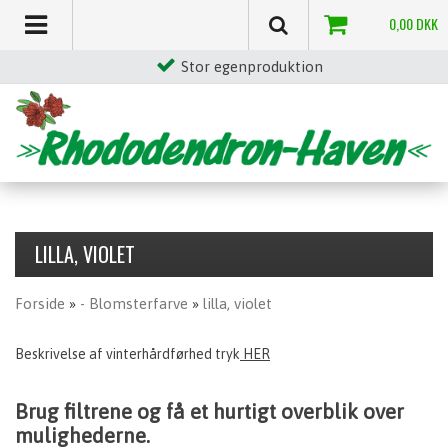
0,00
DKK
Egen special gødning
LILLA, VIOLET
Forside
»
- Blomsterfarve
»
lilla, violet
Beskrivelse af vinterhårdførhed tryk
HER
Brug filtrene og få et hurtigt overblik over
mulighederne.