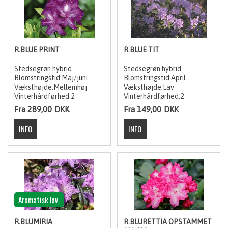
R.BLUE PRINT
R.BLUE TIT
Stedsegrøn hybrid
Stedsegrøn hybrid
Blomstringstid:Maj/juni
Blomstringstid:April
Væksthøjde:Mellemhøj
Væksthøjde:Lav
Vinterhårdførhed:2
Vinterhårdførhed:2
Fra 289,00
DKK
Fra 149,00
DKK
Aromatisk løv.
R.BLUMIRIA
R.BLURETTIA OPSTAMMET