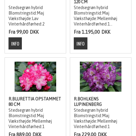
120 CM
Stedsegrøn hybrid
Stedsegrøn hybrid
Blomstringstid:Maj
Blomstringstid:Maj
Væksthøjde:Lav
Væksthøjde:Mellemhøj
Vinterhårdførhed:2
Vinterhårdførhed:1
valgs str. angiver krones str.
Fra 99,00
DKK
Fra 1.195,00
DKK
R.BLURETTIA OPSTAMMET
R.BOHLKENS
80 CM
LUPINENBERG
Stedsegrøn hybrid
Stedsegrøn hybrid
Blomstringstid:Maj
Blomstringstid:Maj
Væksthøjde:Mellemhøj
Væksthøjde:Mellemhøj
Vinterhårdførhed:1
Vinterhårdførhed:1
Fra 889,00
DKK
Fra 229,00
DKK