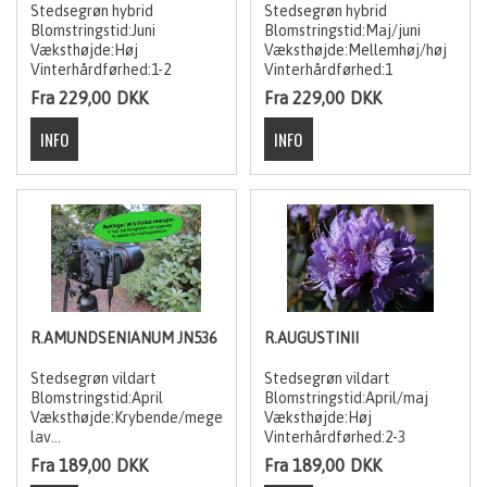
Stedsegrøn hybrid
Stedsegrøn hybrid
Blomstringstid:Juni
Blomstringstid:Maj/juni
Væksthøjde:Høj
Væksthøjde:Mellemhøj/høj
Vinterhårdførhed:1-2
Vinterhårdførhed:1
Fra 229,00
DKK
Fra 229,00
DKK
R.AMUNDSENIANUM JN536
R.AUGUSTINII
Stedsegrøn vildart
Stedsegrøn vildart
Blomstringstid:April
Blomstringstid:April/maj
Væksthøjde:Krybende/meget
Væksthøjde:Høj
lav
Vinterhårdførhed:2-3
Vinterhårdførhed:1-2
Fra 189,00
DKK
Fra 189,00
DKK