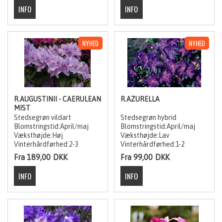
R.AUGUSTINII - CAERULEAN
R.AZURELLA
MIST
Stedsegrøn vildart
Stedsegrøn hybrid
Blomstringstid:April/maj
Blomstringstid:April/maj
Væksthøjde:Høj
Væksthøjde:Lav
Vinterhårdførhed:2-3
Vinterhårdførhed:1-2
Fra 189,00
DKK
Fra 99,00
DKK