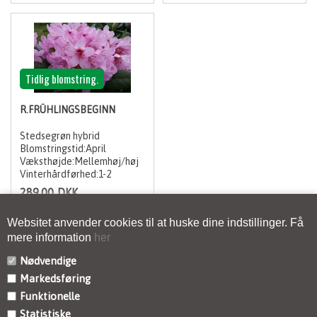
Tidlig blomstring.
R.FRÜHLINGSBEGINN
Stedsegrøn hybrid
Blomstringstid:April
Væksthøjde:Mellemhøj/høj
Vinterhårdførhed:1-2
289,00
DKK
Websitet anvender cookies til at huske dine indstillinger. Få
mere information
her
Nødvendige
Markedsføring
KONTAKT
Funktionelle
Statistiske