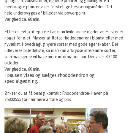
sphagnum, voksesteder, egnede planter og gødninger. På
medbragte planter vises forskellige beskæringsmåder. Det
hele underbygges af billeder via powerpoint.
Varighed ca. 60 min.
Efter en evt. kaffepause kan man hvile ørene og der vises i stedet
noget for øjet. Masser af flotte rhododendron i blomst eller med
nyvækst. Hovedsaglig nyere sorter med gode egenskaber. Der
udleveres billedeliste, så man kan afkrydse intersante sorter,
som man gerne vil have mere information om. Der vises 80-100
billeder.
Varighed ca. 60 min.
I pausen vises og sælges rhododendron og
specialgødning.
Ønkser du at få besøg, kontakt Rhododendron-Haven på
75800555 for nærmere aftale og pris.