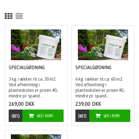
SPECIALGØDNING
SPECIALGØDNING
3 kg. rækker til ca. 30 m2.
6 kg. rækker til ca. 60 m2.
Ved afhentning i
Ved afhentning i
planteskolen er prisen 40,-
planteskolen er prisen 40,-
mindre pr. spand.
mindre pr. spand.
Sænker jordens surhedsgrad
Gødningen sænker jordens
169,00
DKK
239,00
DKK
og giver sunde og hårdføre
surhedsgrad og giver sunde
planter.
og hårdføre planter.