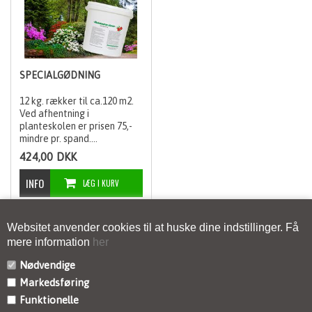
SPECIALGØDNING
12 kg. rækker til ca.120 m2.
Ved afhentning i
planteskolen er prisen 75,-
mindre pr. spand.
Gødningen sænker jordens
424,00
DKK
surhedsgrad og giver sunde
og hårdføre planter.
Websitet anvender cookies til at huske dine indstillinger. Få
mere information
her
Nødvendige
Markedsføring
Funktionelle
KONTAKT