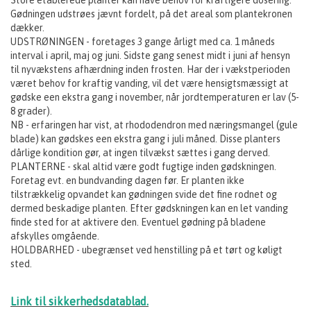
Gødningen udstrøes jævnt fordelt, på det areal som plantekronen
dækker.
UDSTRØNINGEN - foretages 3 gange årligt med ca. 1 måneds
interval i april, maj og juni. Sidste gang senest midt i juni af hensyn
til nyvækstens afhærdning inden frosten. Har der i vækstperioden
været behov for kraftig vanding, vil det være hensigtsmæssigt at
gødske een ekstra gang i november, når jordtemperaturen er lav (5-
8 grader).
NB - erfaringen har vist, at rhododendron med næringsmangel (gule
blade) kan gødskes een ekstra gang i juli måned. Disse planters
dårlige kondition gør, at ingen tilvækst sættes i gang derved.
PLANTERNE - skal altid være godt fugtige inden gødskningen.
Foretag evt. en bundvanding dagen før. Er planten ikke
tilstrækkelig opvandet kan gødningen svide det fine rodnet og
dermed beskadige planten. Efter gødskningen kan en let vanding
finde sted for at aktivere den. Eventuel gødning på bladene
afskylles omgående.
HOLDBARHED - ubegrænset ved henstilling på et tørt og køligt
sted.
Link til sikkerhedsdatablad.