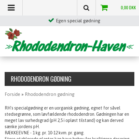
0,00
DKK
Egen special gødning
RHODODENDRON GØDNING
Forside
»
Rhododendron gødning
RH's specialgødning er en uorganisk gødning, egnet for såvel
stedsegrønne, som løvfældende rhododendron. Gødningen har en
meget lav surhedsgrad (pH 2,5 i opløst tilstand) og kan derved
sænke jordens pH.
RÆKKEEVNE - 1 kg. pr. 10-12 kvm. pr. gang.
Store etablerede planter kan have behov for kraftigere dosering.