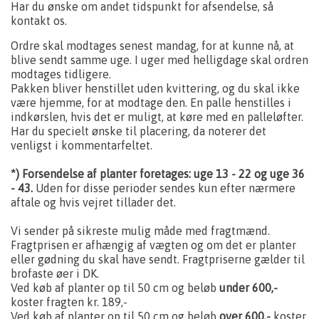
Har du ønske om andet tidspunkt for afsendelse, så
kontakt os.
Ordre skal modtages senest mandag, for at kunne nå, at
blive sendt samme uge. I uger med helligdage skal ordren
modtages tidligere.
Pakken bliver henstillet uden kvittering, og du skal ikke
være hjemme, for at modtage den. En palle henstilles i
indkørslen, hvis det er muligt, at køre med en palleløfter.
Har du specielt ønske til placering, da noterer det
venligst i kommentarfeltet.
*) Forsendelse af planter foretages: uge 13 - 22 og uge 36
- 43.
Uden for disse perioder sendes kun efter nærmere
aftale og hvis vejret tillader det.
Vi sender på sikreste mulig måde med fragtmænd.
Fragtprisen er afhængig af vægten og om det er planter
eller gødning du skal have sendt. Fragtpriserne gælder til
brofaste øer i DK.
Ved køb af planter op til 50 cm og beløb
under 600,-
koster fragten kr. 189,-
Ved køb af planter op til 50 cm og beløb
over 600,-
koster