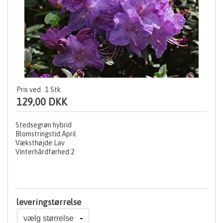
Pris ved
1
Stk
129,00 DKK
Stedsegrøn hybrid
Blomstringstid:April
Væksthøjde:Lav
Vinterhårdførhed:2
leveringstørrelse