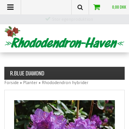
0,00
DKK
Stor egenproduktion
R.BLUE DIAMOND
Forside
»
Planter
»
Rhododendron hybrider