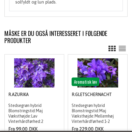
solfyldt og lun plads.
MÅSKE ER DU OGSÅ INTERESSERET I FØLGENDE
PRODUKTER
Aromatisk løv
R.AZURIKA
R.GLETSCHERNACHT
Stedsegrøn hybrid
Stedsegrøn hybrid
Blomstringstid:Maj
Blomstringstid:Maj
Væksthøjde:Lav
Væksthøjde:Mellemhøj
Vinterhårdførhed:2
Vinterhårdførhed:1-2
Fra 99,00
DKK
Fra 229,00
DKK