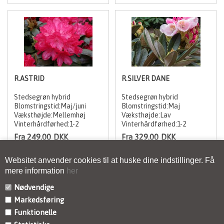
R.ASTRID
R.SILVER DANE
Stedsegrøn hybrid
Stedsegrøn hybrid
Blomstringstid:Maj/juni
Blomstringstid:Maj
Væksthøjde:Mellemhøj
Væksthøjde:Lav
Vinterhårdførhed:1-2
Vinterhårdførhed:1-2
Fra 249,00
DKK
Fra 329,00
DKK
Websitet anvender cookies til at huske dine indstillinger. Få
mere information
her
Nødvendige
Markedsføring
Funktionelle
KONTAKT