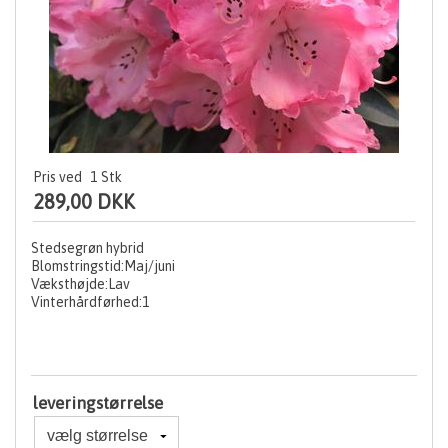
Pris ved
1
Stk
289,00 DKK
Stedsegrøn hybrid
Blomstringstid:Maj/juni
Væksthøjde:Lav
Vinterhårdførhed:1
leveringstørrelse