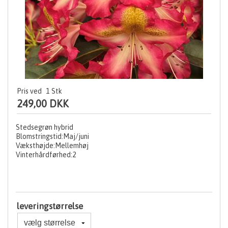
Pris ved
1
Stk
249,00 DKK
Stedsegrøn hybrid
Blomstringstid:Maj/juni
Væksthøjde:Mellemhøj
Vinterhårdførhed:2
leveringstørrelse