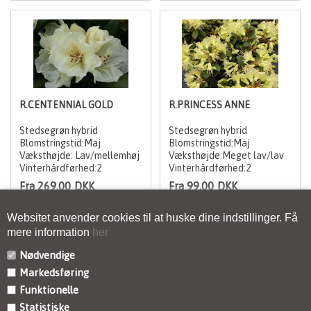
R.CENTENNIAL GOLD
R.PRINCESS ANNE
Stedsegrøn hybrid
Stedsegrøn hybrid
Blomstringstid:Maj
Blomstringstid:Maj
Væksthøjde: Lav/mellemhøj
Væksthøjde:Meget lav/lav
Vinterhårdførhed:2
Vinterhårdførhed:2
Fra 269,00
DKK
Fra 99,00
DKK
Websitet anvender cookies til at huske dine indstillinger. Få
mere information
her
Nødvendige
Markedsføring
Funktionelle
KONTAKT
Statistiske