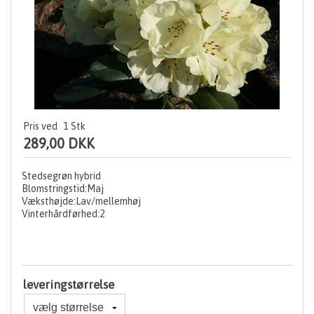
Pris ved
1
Stk
289,00 DKK
Stedsegrøn hybrid
Blomstringstid:Maj
Væksthøjde:Lav/mellemhøj
Vinterhårdførhed:2
leveringstørrelse