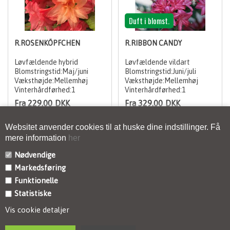
Duft i blomst.
R.ROSENKÖPFCHEN
R.RIBBON CANDY
Løvfældende hybrid
Løvfældende vildart
Blomstringstid:Maj/juni
Blomstringstid:Juni/juli
Væksthøjde:Mellemhøj
Væksthøjde:Mellemhøj
Vinterhårdførhed:1
Vinterhårdførhed:1
Fra 229,00
DKK
Fra 329,00
DKK
Websitet anvender cookies til at huske dine indstillinger. Få
mere information
her
Nødvendige
Markedsføring
KONTAKT
Funktionelle
Statistiske
INFORMATION
Vis cookie detaljer
NYHEDSBREV