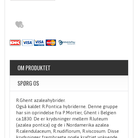
OM PRODUKTET
SPØRG OS
R.Ghent azaleahybrider.
Også kaldet R.Pontica hybriderne. Denne gruppe
har sin oprindelse fra P.Mortier, Ghent i Belgien
ca.1830. De er krydsninger mellem R.luteum
(azalea pontica) og de i Nordamerika azalea
R.calendulaceum, R.nudiflorum, R.viscosum. Disse
krydsninger frembragte nogle kraftigt voksende