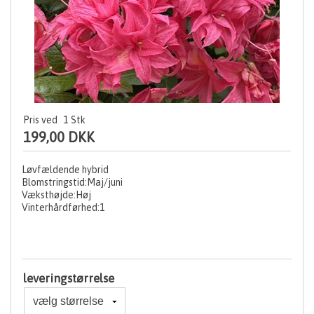
Pris ved
1
Stk
199,00 DKK
Løvfældende hybrid
Blomstringstid:Maj/juni
Væksthøjde:Høj
Vinterhårdførhed:1
leveringstørrelse