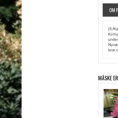
OM 
(R.Ma
Kompa
under
Nyvæk
leve 
MÅSKE ER