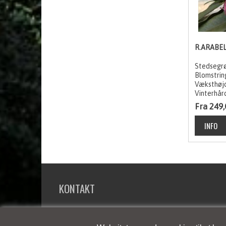
R.ARABE
Stedsegrø
Blomstrin
Væksthøj
Vinterhår
Fra 249,
KONTAKT
Rhododendron-Haven