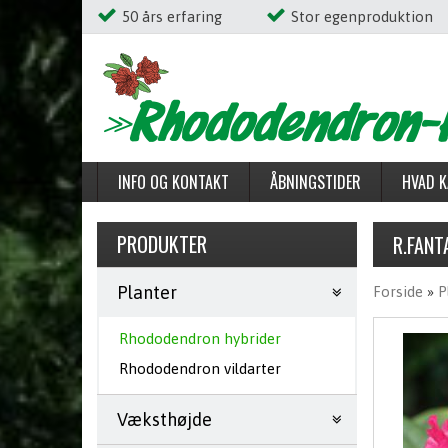
50 års erfaring
Stor egenproduktion
INFO OG KONTAKT
ÅBNINGSTIDER
HVAD K
FAVORITLISTE
PRODUKTER
R.FANT
Planter
Forside
»
P
Rhododendron hybrider
Rhododendron vildarter
Væksthøjde