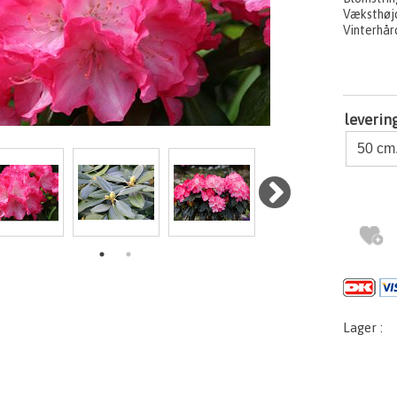
Væksthøj
Vinterhår
leverin