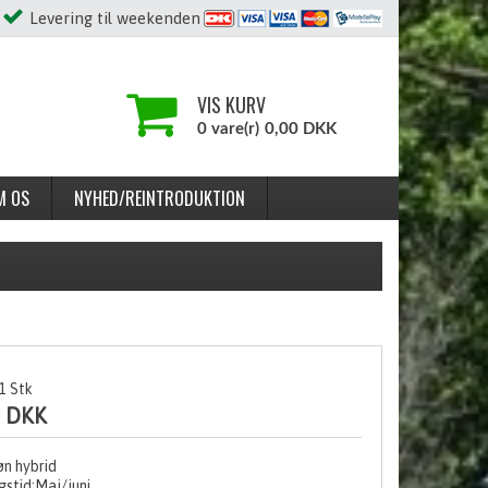
Levering til weekenden
VIS KURV
0 vare(r)
0,00 DKK
M OS
NYHED/REINTRODUKTION
1
Stk
0 DKK
n hybrid
gstid:Maj/juni