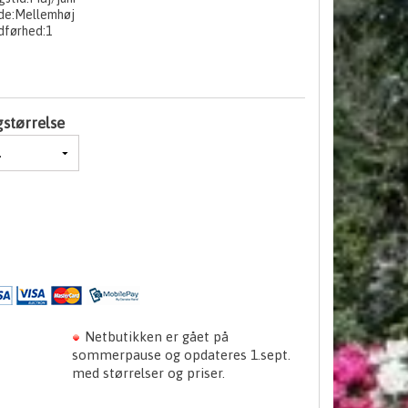
de:Mellemhøj
dførhed:1
gstørrelse
Netbutikken er gået på
sommerpause og opdateres 1.sept.
med størrelser og priser.