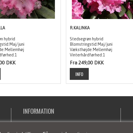
LLA
R.KALINKA
n hybrid
Stedsegrøn hybrid
gstid:Maj/juni
Blomstringstid:Maj/juni
de:Mellemhøj
Væksthøjde:Mellemhøj
dførhed:1
Vinterhårdførhed:1
00
DKK
Fra 249,00
DKK
INFORMATION
Planteinfo