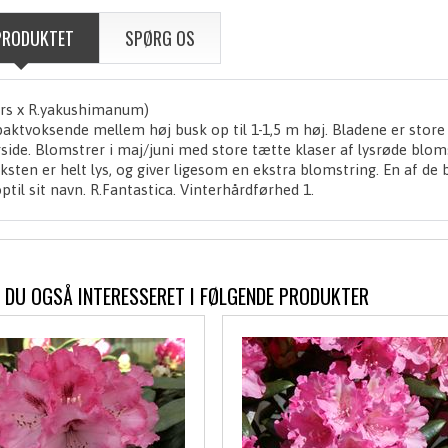
PRODUKTET
SPØRG OS
rs x R.yakushimanum)
ktvoksende mellem høj busk op til 1-1,5 m høj. Bladene er stor
side. Blomstrer i maj/juni med store tætte klaser af lysrøde blom
sten er helt lys, og giver ligesom en ekstra blomstring. En af d
optil sit navn. R.Fantastica. Vinterhårdførhed 1.
 DU OGSÅ INTERESSERET I FØLGENDE PRODUKTER