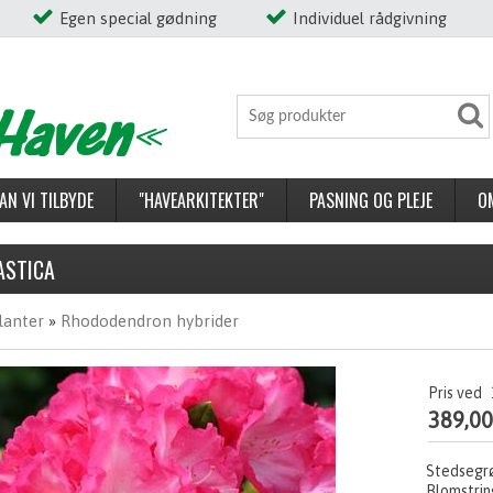
Egen special gødning
Individuel rådgivning
AN VI TILBYDE
"HAVEARKITEKTER"
PASNING OG PLEJE
O
ASTICA
lanter
»
Rhododendron hybrider
Pris ved
389,0
Stedsegrø
Blomstrin