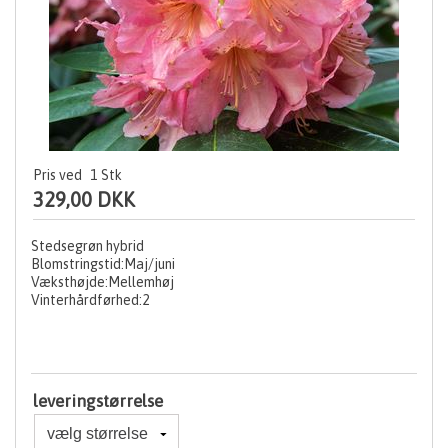
Pris ved
1
Stk
329,00 DKK
Stedsegrøn hybrid
Blomstringstid:Maj/juni
Væksthøjde:Mellemhøj
Vinterhårdførhed:2
leveringstørrelse