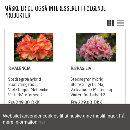
MÅSKE ER DU OGSÅ INTERESSERET I FØLGENDE
PRODUKTER
R.VALENCIA
R.BRASILIA
Stedsegrøn hybrid
Stedsegrøn hybrid
Blomstringstid:Juni
Blomstringstid:Maj
Væksthøjde:Mellemhøj
Væksthøjde:Mellemhøj
Vinterhårdførhed:2
Vinterhårdførhed:2
Fra 249,00
DKK
Fra 229,00
DKK
Websitet anvender cookies til at huske dine indstillinger. Få
mere information
her