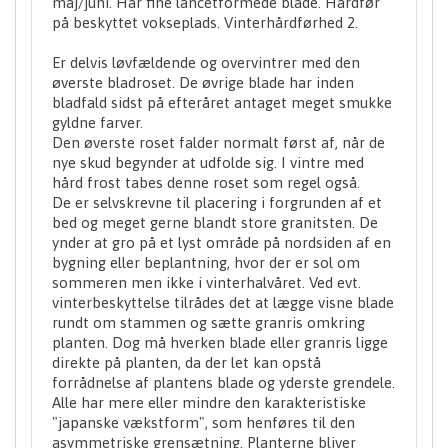
maj/juni. Har fine lancetformede blade. Hårdfør
på beskyttet vokseplads. Vinterhårdførhed 2.
Er delvis løvfældende og overvintrer med den
øverste bladroset. De øvrige blade har inden
bladfald sidst på efteråret antaget meget smukke
gyldne farver.
Den øverste roset falder normalt først af, når de
nye skud begynder at udfolde sig. I vintre med
hård frost tabes denne roset som regel også.
De er selvskrevne til placering i forgrunden af et
bed og meget gerne blandt store granitsten. De
ynder at gro på et lyst område på nordsiden af en
bygning eller beplantning, hvor der er sol om
sommeren men ikke i vinterhalvåret. Ved evt.
vinterbeskyttelse tilrådes det at lægge visne blade
rundt om stammen og sætte granris omkring
planten. Dog må hverken blade eller granris ligge
direkte på planten, da der let kan opstå
forrådnelse af plantens blade og yderste grendele.
Alle har mere eller mindre den karakteristiske
"japanske vækstform", som henføres til den
asymmetriske grensætning. Planterne bliver