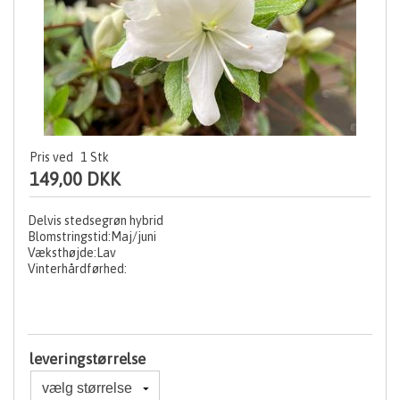
Pris ved
1
Stk
149,00 DKK
Delvis stedsegrøn hybrid
Blomstringstid:Maj/juni
Væksthøjde:Lav
Vinterhårdførhed:
leveringstørrelse