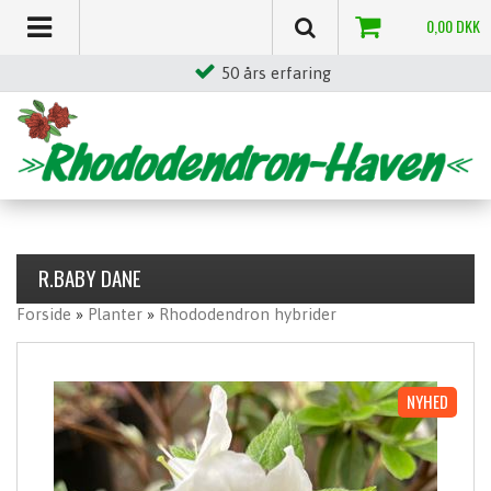
0,00
DKK
Stor egenproduktion
R.BABY DANE
Forside
»
Planter
»
Rhododendron hybrider