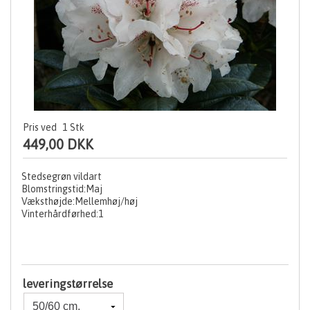
Pris ved
1
Stk
449,00 DKK
Stedsegrøn vildart
Blomstringstid:Maj
Væksthøjde:Mellemhøj/høj
Vinterhårdførhed:1
leveringstørrelse