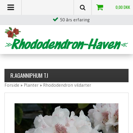
0,00
DKK
Stor egenproduktion
R.AGANNIPHUM TJ
Forside
»
Planter
»
Rhododendron vildarter