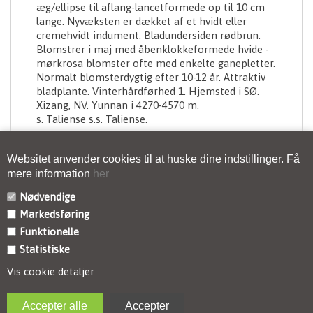
æg/ellipse til aflang-lancetformede op til 10 cm
lange. Nyvæksten er dækket af et hvidt eller
cremehvidt indument. Bladundersiden rødbrun.
Blomstrer i maj med åbenklokkeformede hvide -
mørkrosa blomster ofte med enkelte ganepletter.
Normalt blomsterdygtig efter 10-12 år. Attraktiv
bladplante. Vinterhårdførhed 1. Hjemsted i SØ.
Xizang, NV. Yunnan i 4270-4570 m.
s. Taliense s.s. Taliense.
Websitet anvender cookies til at huske dine indstillinger. Få
mere information
her
Nødvendige
Markedsføring
KONTAKT
Funktionelle
Statistiske
INFORMATION
Vis cookie detaljer
NYHEDSBREV