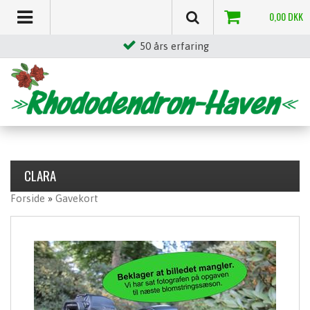
0,00
DKK
50 års erfaring
CLARA
Forside
»
Gavekort